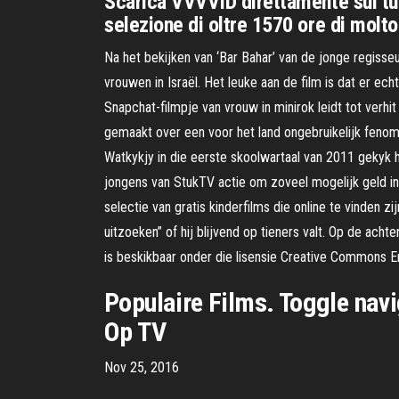
Scarica VVVVID direttamente sul tuo
selezione di oltre 1570 ore di molto
Na het bekijken van ‘Bar Bahar’ van de jonge regiss
vrouwen in Israël. Het leuke aan de film is dat er ech
Snapchat-filmpje van vrouw in minirok leidt tot ver
gemaakt over een voor het land ongebruikelijk fenome
Watkykjy in die eerste skoolwartaal van 2011 gekyk 
jongens van StukTV actie om zoveel mogelijk geld in
selectie van gratis kinderfilms die online te vinden z
uitzoeken” of hij blijvend op tieners valt. Op de acht
is beskikbaar onder die lisensie Creative Commons 
Populaire Films. Toggle nav
Op TV
Nov 25, 2016