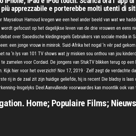
 iPhone, iPad e iPod touch. Scarica ora l' app 
 più apprezzabile e porterebbe molti utenti di sit
eur Maysaloun Hamoud kregen we een heel ander beeld van wat we hadden
t wordt gefocust op het dagelijkse leven van de drie vrouwen en eens niet
hit debat over Saoedische kledingregels Gebruikers van sociale media in
en: een jonge vrouw in minirok. Suid-Afrika het nogal ‘n vêr pad gekom
het na ‘n lys van 101 TV shows wat jy miskien sou onthou van jou kinde
 te zamelen voor Cordaid. De jongens van StukTV blikken terug op een he
ijn. Kijk hier voor het overzicht! Nov 17, 2019 · Zelf zegt de verdachte d
erste rij in de zaal zit zijn huidige geliefde, hij is recent Die bladsy i
Erkenning-Insgelyks Deel.Aanvullende voorwaardes kan moontlik ook van
igation. Home; Populaire Films; Nieuws