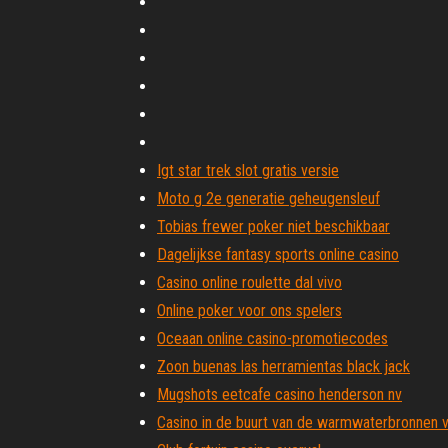
Igt star trek slot gratis versie
Moto g 2e generatie geheugensleuf
Tobias frewer poker niet beschikbaar
Dagelijkse fantasy sports online casino
Casino online roulette dal vivo
Online poker voor ons spelers
Oceaan online casino-promotiecodes
Zoon buenas las herramientas black jack
Mugshots eetcafe casino henderson nv
Casino in de buurt van de warmwaterbronnen v