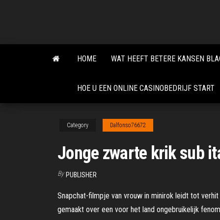
Skip
to
the
content
HOME
WAT HEEFT BETERE KANSEN BLA
HOE U EEN ONLINE CASINOBEDRIJF START
Category
Dalfonso76672
Jonge zwarte krik sub it
By
PUBLISHER
Snapchat-filmpje van vrouw in minirok leidt tot ver
gemaakt over een voor het land ongebruikelijk fenom