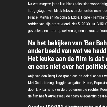
Na wat magere jaren lijkt black television voorzichtig
hoogtijdagen van black television.Je hoefde maar doo
Prince, Martin en Malcolm & Eddie. Home - Filmkran
redden van zijn grote vriend. Net 5, 20.30 uur. CU
gevoelens en meer opwekken bij een advocate. Yorin, 20
Na het bekijken van ‘Bar Ba
ander beeld van wat we hadde
Het leuke aan de film is dat
en eens niet over het politiek
Anja van den Berg Hoe graag ons dit ook al anders wi
Met Ondertiteling. Toggle navigation. Home; Populai
door Erik Lamens van de problemen die rechter Koe
de film heeft Aurousseau de naam Allegaerdts gekre