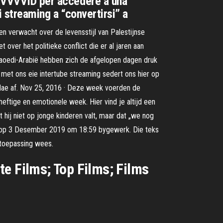
di VVVVID per accedere a una
i streaming a “convertirsi” a
 verwacht over de levensstijl van Palestijnse
 over het politieke conflict die er al jaren aan
 Saoedi-Arabië hebben zich de afgelopen dagen druk
 met ons eie intertube streaming sedert ons hier op
rdae af. Nov 25, 2016 · Deze week voerden de
ftige en emotionele week. Hier vind je altijd een
at hij niet op jonge kinderen valt, maar dat „we nog
s laas op 3 Desember 2019 om 18:59 bygewerk. Die teks
 toepassing wees.
te Films; Top Films; Films