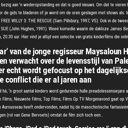
 bezig aan 'n wederopstanding en dat is goed nieuws. Om dat te vieren hie
r de gids te bladeren of je werd om de oren geslagen met shows als: In
t FREE WILLY 3: THE RESCUE (Sam Pillsbury, 1997, VS). Ook in de tweed
RLY SUE (John Hughes, 1991). Weeë komedie waarin de dakloze James Bel
.30 uur. Hier vind je altijd een selectie van gratis kinderfilms die onlin
har’ van de jonge regisseur Maysaloun
n verwacht over de levensstijl van Pale
 er echt wordt gefocust op het dagelijks
e conflict die er al jaren aan
l hê, ʼn groot aantal kinders word gedurende hulle preadolessensiejare 
re Films; Nieuwste Films; Top Films; Films Op TV Morgenavond gaat op V
n Aurousseau heeft ondervonden, nadat hij de masochistische fantasie
gen (rol van Gene Bervoets) omdat de film zich toch een…