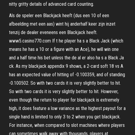
nitty gritty details of advanced card counting.
Als de speler een Blackjack heeft (dus een 10 of een
afbeelding met een aas) wint hij anderhalf keer zijn inzet
tenzij de dealer eveneens een Blackjack heeft.
www5.casino770.com If t he player ha s a Black Jack (which
means he has a 10 or a figure with an Ace), he will win one
and a half time his bet unless the de al er also ha s a Black Ja
ck. As my blackjack appendix 9 shows, a 2-card soft 18 vs A
has an expected value of hitting of -0.100359, and of standing
-0.100502. So with two cards it is very slightly better to hit.
So with two cards it is very slightly better to hit. However,
even though the return to player for blackjack is extremely
high, it does feature a low variance as the highest payout for a
single hand is limited to only 3 to 2 when you get blackjack.
For instance, when compared to slot machines where players
can sometimes walk away with thousands, players at