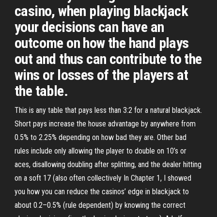
casino, when playing blackjack
your decisions can have an
outcome on how the hand plays
out and thus can contribute to the
wins or losses of the players at
the table.
This is any table that pays less than 3:2 for a natural blackjack.
Short pays increase the house advantage by anywhere from
0.5% to 2.25% depending on how bad they are. Other bad
rules include only allowing the player to double on 10’s or
aces, disallowing doubling after splitting, and the dealer hitting
on a soft 17 (also often collectively In Chapter 1, I showed
you how you can reduce the casinos’ edge in blackjack to
about 0.2–0.5% (rule dependent) by knowing the correct