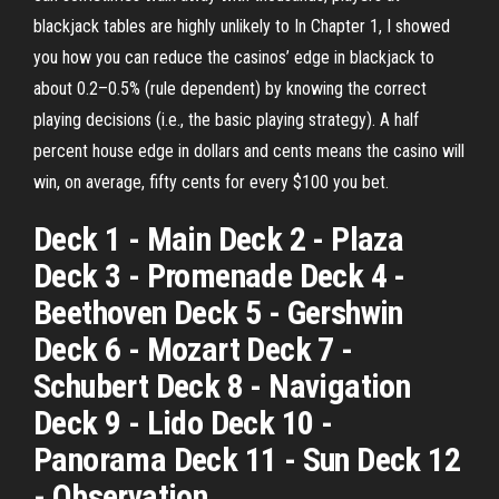
blackjack tables are highly unlikely to In Chapter 1, I showed
you how you can reduce the casinos’ edge in blackjack to
about 0.2–0.5% (rule dependent) by knowing the correct
playing decisions (i.e., the basic playing strategy). A half
percent house edge in dollars and cents means the casino will
win, on average, fifty cents for every $100 you bet.
Deck 1 - Main Deck 2 - Plaza
Deck 3 - Promenade Deck 4 -
Beethoven Deck 5 - Gershwin
Deck 6 - Mozart Deck 7 -
Schubert Deck 8 - Navigation
Deck 9 - Lido Deck 10 -
Panorama Deck 11 - Sun Deck 12
- Observation