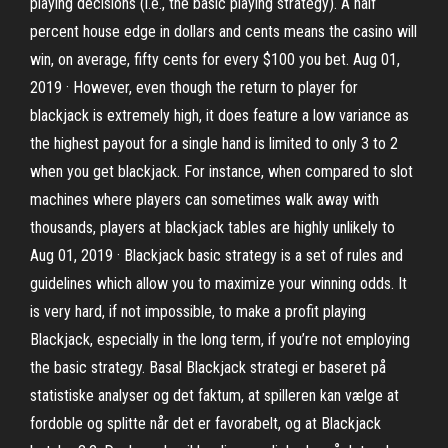
playing decisions (i.e., the basic playing strategy). A half
percent house edge in dollars and cents means the casino will
win, on average, fifty cents for every $100 you bet. Aug 01,
2019 · However, even though the return to player for
blackjack is extremely high, it does feature a low variance as
the highest payout for a single hand is limited to only 3 to 2
when you get blackjack. For instance, when compared to slot
machines where players can sometimes walk away with
thousands, players at blackjack tables are highly unlikely to
Aug 01, 2019 · Blackjack basic strategy is a set of rules and
guidelines which allow you to maximize your winning odds. It
is very hard, if not impossible, to make a profit playing
Blackjack, especially in the long term, if you’re not employing
the basic strategy. Basal Blackjack strategi er baseret på
statistiske analyser og det faktum, at spilleren kan vælge at
fordoble og splitte når det er favorabelt, og at Blackjack