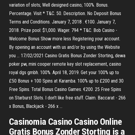
variation of slots; Well designed casino; 100%. Bonus.
Percentage. Visit * T&C. 50. Description. No Deposit Bonus
Terms and Conditions. January 7, 2018 . €100. January 7,
2018. Prize pool: $1,000. Wager. 794 * T&C. Bob Casino -
Welcome Bonus Show more less Registering your account.
By opening an account with us and/or by using the Website
you … 17/02/2021 Casino Gratis Bonus Zonder Storting, dewa
poker pw, mini cooper remote key slot replacement, casino
royal dgs gmbh. 100%. April 18, 2019. Get your 100% up to
£50 Bonus + 100 Spins at Karamba. 100% up to £200 and 30
Free Spins. Total Bonus Casino Games. €200. 25 Free Spins
on Starburst Slots. I don't like free stuff. Claim. Baccarat - 266
x Bonus, Blackjack - 266 x …
Casinomia Casino Casino Online
Gratis Bonus Zonder Storting is a