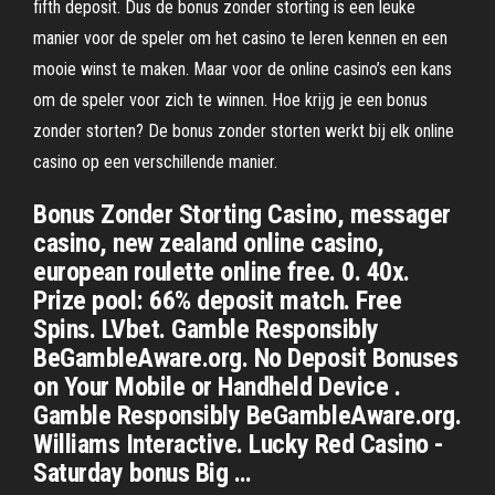
fifth deposit. Dus de bonus zonder storting is een leuke
manier voor de speler om het casino te leren kennen en een
mooie winst te maken. Maar voor de online casino’s een kans
om de speler voor zich te winnen. Hoe krijg je een bonus
zonder storten? De bonus zonder storten werkt bij elk online
casino op een verschillende manier.
Bonus Zonder Storting Casino, messager
casino, new zealand online casino,
european roulette online free. 0. 40x.
Prize pool: 66% deposit match. Free
Spins. LVbet. Gamble Responsibly
BeGambleAware.org. No Deposit Bonuses
on Your Mobile or Handheld Device .
Gamble Responsibly BeGambleAware.org.
Williams Interactive. Lucky Red Casino -
Saturday bonus Big …