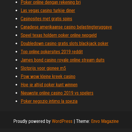
Poker online dengan rekening bri
Las vegas casino turkije diner
Casinosites met gratis spins
Canadese amerikaanse casino belastingteruggave
Speel texas holdem poker online nepgeld
Doubledown casino gratis slots blackjack poker
Top online pokersites 2019 reddit
James bond casino royale online stream duits
Slotprijs voor gionee m5
Pow wow kleine kreek casino
Hoe je altijd poker kunt winnen
Nieuwste online casino 2019 vs spelers
Poker negozio intimo la spezia
Proudly powered by
WordPress
|
Theme:
Envo Magazine