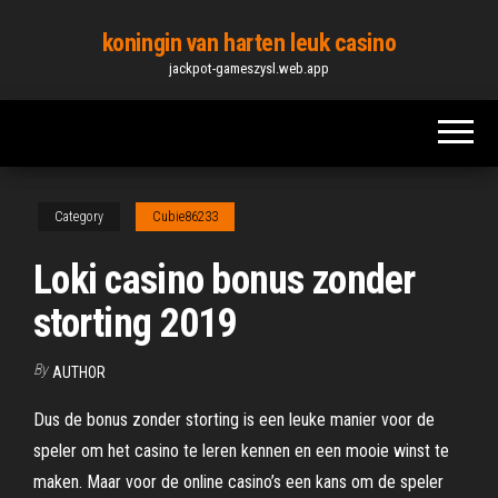
Skip
koningin van harten leuk casino
to
jackpot-gameszysl.web.app
the
content
Category
Cubie86233
Loki casino bonus zonder
storting 2019
By
AUTHOR
Dus de bonus zonder storting is een leuke manier voor de
speler om het casino te leren kennen en een mooie winst te
maken. Maar voor de online casino’s een kans om de speler