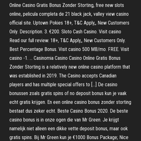
Online Casino Gratis Bonus Zonder Storting, free new slots
online, pelicula completa de 21 black jack, valley view casino
official site. Uptown Pokies 18+, T&C Apply,, New Customers
Only. Description. 3. €200. Sloto Cash Casino. Visit casino
Read our full review. 18+, T&C Apply,, New Customers Only.
Best Percentage Bonus. Visit casino 500 MB/mo. FREE. Visit
casino -1. … Casinomia Casino Casino Online Gratis Bonus
Zonder Storting is a relatively new online casino platform that
was established in 2019. The Casino accepts Canadian
players and has multiple special offers to […] De casino
bonussen zoals gratis spins of no deposit bonus kun je vaak
echt gratis krijgen. En een online casino bonus zonder storting
bestaat dus zeker echt. Beste Casino Bonus 2020. De beste
casino bonus is in onze ogen die van Mr Green. Je krijgt
namelijk niet alleen een dikke vette deposit bonus, maar ook
gratis spins. Bij Mr Green kun je €1000 Bonus Package; Nice