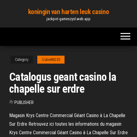
Skip
koningin van harten leuk casino
to
jackpot-gameszysl.web.app
the
content
Category
Cubie86233
Catalogus geant casino la
chapelle sur erdre
By
PUBLISHER
Magasin Krys Centre Commercial Géant Casino à La Chapelle
Sur Erdre Retrouvez ici toutes les informations du magasin
Krys Centre Commercial Géant Casino à La Chapelle Sur Erdre