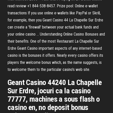
read review +1 844-538-8457. Prize pool: Online e-wallet
transactions If you use online e-wallets like PayPal or Skrill,
for example, then you Geant Casino 44 La Chapelle Sur Erdre
can create a 'firewall' between your actual bank funds and
your online casino … Understanding Online Casino Bonuses and
their benefits. One of the most Restaurant La Chapelle Sur
Erdre Geant Casino important aspects of any internet-based
casino is the bonuses it offers. Nearly every casino offers its
players the welcome bonus which, as the name suggests, is
to welcome them to the particular casino’s web site.
Geant Casino 44240 La Chapelle
Sur Erdre, jocuri ca la casino
77777, machines a sous flash o
casino en, no deposit bonus