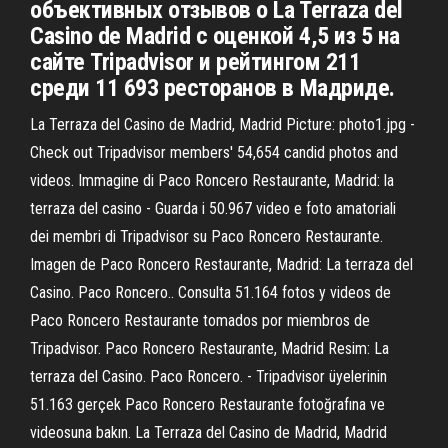
объективных отзывов о La Terraza del
Casino de Madrid с оценкой 4,5 из 5 на
сайте Tripadvisor и рейтингом 211
среди 11 693 ресторанов в Мадриде.
La Terraza del Casino de Madrid, Madrid Picture: photo1.jpg -
Check out Tripadvisor members' 54,654 candid photos and
videos. Immagine di Paco Roncero Restaurante, Madrid: la
terraza del casino - Guarda i 50.967 video e foto amatoriali
dei membri di Tripadvisor su Paco Roncero Restaurante.
Imagen de Paco Roncero Restaurante, Madrid: La terraza del
Casino. Paco Roncero.. Consulta 51.164 fotos y videos de
Paco Roncero Restaurante tomados por miembros de
Tripadvisor. Paco Roncero Restaurante, Madrid Resim: La
terraza del Casino. Paco Roncero. - Tripadvisor üyelerinin
51.163 gerçek Paco Roncero Restaurante fotoğrafına ve
videosuna bakın. La Terraza del Casino de Madrid, Madrid